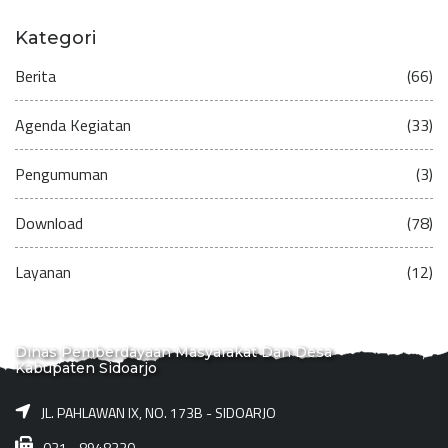
Kategori
Berita
(66)
Agenda Kegiatan
(33)
Pengumuman
(3)
Download
(78)
Layanan
(12)
Dinas Pemberdayaan Masyarakat Dan Desa
Kabupaten Sidoarjo
JL. PAHLAWAN IX, NO. 173B - SIDOARJO
031 - 8948330