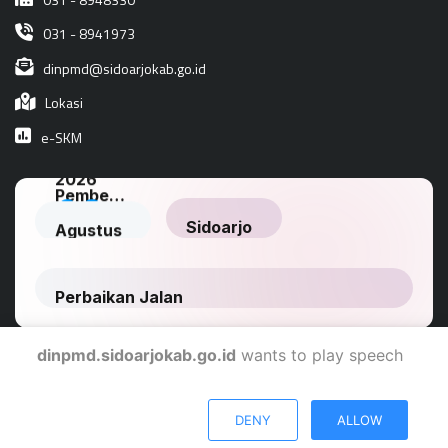
031 - 8941973
dinpmd@sidoarjokab.go.id
Lokasi
e-SKM
dinpmd.sidoarjokab.go.id
wants to play speech
Dinas Komunikasi Dan Informatika Kabupaten Sidoarjo
DENY
ALLOW
© 2024